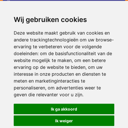
36
infodevlinder@siko.nl
Wij gebruiken cookies
ONDERDEEL VAN
Deze website maakt gebruik van cookies en
andere trackingtechnologieën om uw browse-
ervaring te verbeteren voor de volgende
doeleinden:
om de basisfunctionaliteit van de
website mogelijk te maken
,
om een betere
ervaring op de website te bieden
,
om uw
interesse in onze producten en diensten te
© 2026 De Vlinder | Alle rechten voorbehouden
meten en marketinginteracties te
personaliseren
,
om advertenties weer te
Privacy policy
|
Disclaimer
|
Klachtenregeling
|
RSIN en Anbi
|
Cookie
voorkeuren
geven die relevanter voor u zijn
.
Crealisatie
The MindOffice
Ik ga akkoord
Ik weiger