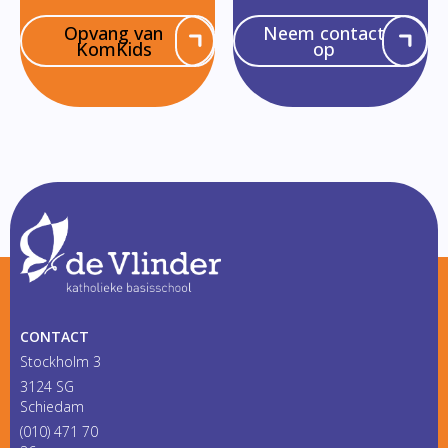
Opvang van
Neem contact
KomKids
op
CONTACT
Stockholm 3
3124 SG
Schiedam
(010) 471 70