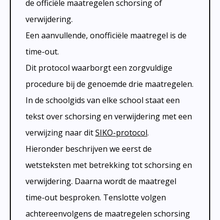
Transparantie
de officiële maatregelen schorsing of
Cultuureducatie
Zorgbeleidsplan
verwijdering.
Bibliotheek op school
Rijke leeromgeving
Dyslexie
Een aanvullende, onofficiële maatregel is de
Verlof
Voortgezet Onderwijs
Jeugdverpleegkundige
time-out.
Logopedie
Dit protocol waarborgt een zorgvuldige
procedure bij de genoemde drie maatregelen.
In de schoolgids van elke school staat een
tekst over schorsing en verwijdering met een
verwijzing naar dit
SIKO-protocol
.
Hieronder beschrijven we eerst de
wetsteksten met betrekking tot schorsing en
verwijdering. Daarna wordt de maatregel
time-out besproken. Tenslotte volgen
achtereenvolgens de maatregelen schorsing