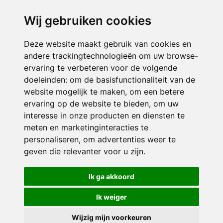
infodevlinder@siko.nl
Wij gebruiken cookies
ONDERDEEL VAN
Deze website maakt gebruik van cookies en
andere trackingtechnologieën om uw browse-
ervaring te verbeteren voor de volgende
doeleinden:
om de basisfunctionaliteit van de
website mogelijk te maken
,
om een betere
ervaring op de website te bieden
,
om uw
interesse in onze producten en diensten te
© 2026 De Vlinder | Alle rechten voorbehouden
meten en marketinginteracties te
personaliseren
,
om advertenties weer te
Privacy policy
|
Disclaimer
|
Klachtenregeling
|
RSIN en Anbi
|
Cookie
geven die relevanter voor u zijn
voorkeuren
.
Crealisatie
The MindOffice
Ik ga akkoord
Ik weiger
Wijzig mijn voorkeuren