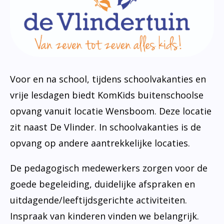
Transparantie
Cultuureducatie
Zorgbeleidsplan
Bibliotheek op school
Rijke leeromgeving
Dyslexie
Verlof
Voortgezet Onderwijs
Jeugdverpleegkundige
Logopedie
Voor en na school, tijdens schoolvakanties en
vrije lesdagen biedt KomKids buitenschoolse
opvang vanuit locatie Wensboom. Deze locatie
zit naast De Vlinder. In schoolvakanties is de
opvang op andere aantrekkelijke locaties.
De pedagogisch medewerkers zorgen voor de
goede begeleiding, duidelijke afspraken en
uitdagende/leeftijdsgerichte activiteiten.
Inspraak van kinderen vinden we belangrijk.