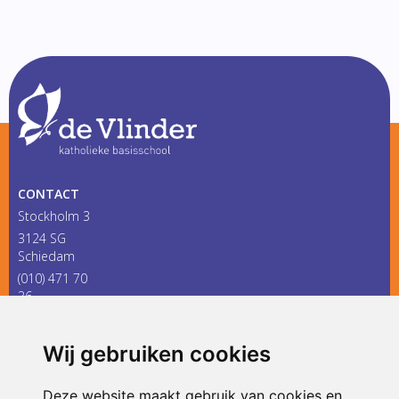
CONTACT
Stockholm 3
3124 SG
Schiedam
(010) 471 70
36
infodevlinder@siko.nl
Wij gebruiken cookies
ONDERDEEL VAN
Deze website maakt gebruik van cookies en