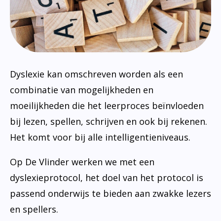
Transparantie
Cultuureducatie
Zorgbeleidsplan
Bibliotheek op school
Rijke leeromgeving
Dyslexie
Verlof
Voortgezet Onderwijs
Jeugdverpleegkundige
Logopedie
Dyslexie kan omschreven worden als een
combinatie van mogelijkheden en
moeilijkheden die het leerproces beïnvloeden
bij lezen, spellen, schrijven en ook bij rekenen.
Het komt voor bij alle intelligentieniveaus.
Op De Vlinder werken we met een
dyslexieprotocol, het doel van het protocol is
passend onderwijs te bieden aan zwakke lezers
en spellers.