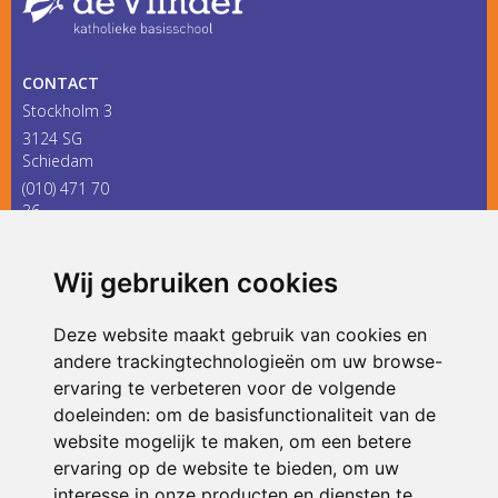
CONTACT
Stockholm 3
3124 SG
Schiedam
(010) 471 70
36
infodevlinder@siko.nl
Wij gebruiken cookies
ONDERDEEL VAN
Deze website maakt gebruik van cookies en
andere trackingtechnologieën om uw browse-
ervaring te verbeteren voor de volgende
doeleinden:
om de basisfunctionaliteit van de
website mogelijk te maken
,
om een betere
ervaring op de website te bieden
,
om uw
interesse in onze producten en diensten te