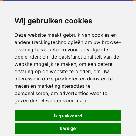
36
infodevlinder@siko.nl
Wij gebruiken cookies
ONDERDEEL VAN
Deze website maakt gebruik van cookies en
andere trackingtechnologieën om uw browse-
ervaring te verbeteren voor de volgende
doeleinden:
om de basisfunctionaliteit van de
website mogelijk te maken
,
om een betere
ervaring op de website te bieden
,
om uw
interesse in onze producten en diensten te
© 2026 De Vlinder | Alle rechten voorbehouden
meten en marketinginteracties te
personaliseren
,
om advertenties weer te
Privacy policy
|
Disclaimer
|
Klachtenregeling
|
RSIN en Anbi
|
Cookie
voorkeuren
geven die relevanter voor u zijn
.
Crealisatie
The MindOffice
Ik ga akkoord
Ik weiger