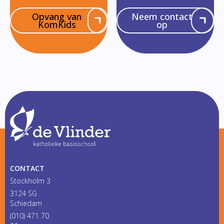
Opvang van
Neem contact
KomKids
op
CONTACT
Stockholm 3
3124 SG
Schiedam
(010) 471 70