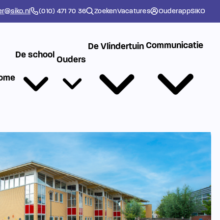
er@siko.nl
(010) 471 70 36
Zoeken
Vacatures
Ouderapp
SIKO
Communicatie
De Vlindertuin
De school
Ouders
ome