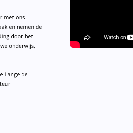
er met ons
aak en nemen de
ding door het
 we onderwijs,
de Lange de
teur.