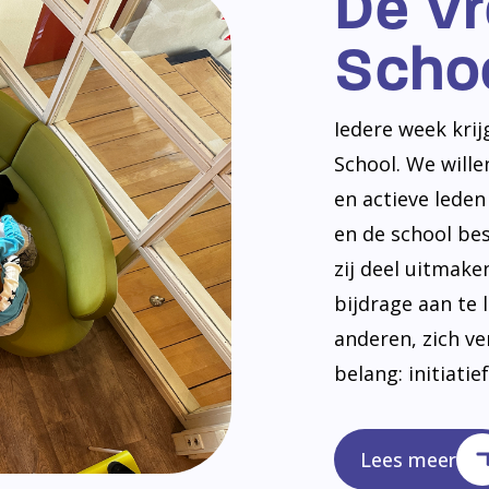
De V
Scho
Iedere week kri
School. We will
en actieve lede
en de school be
zij deel uitmak
bijdrage aan te 
anderen, zich v
belang: initiatie
Lees meer