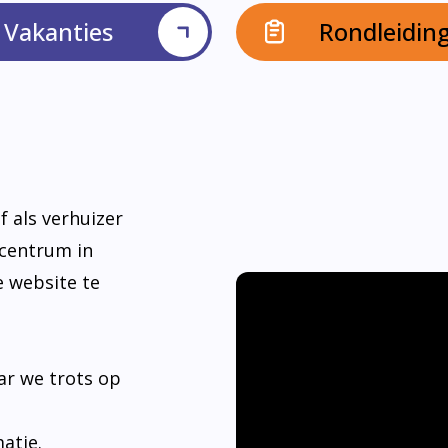
Vakanties
Rondleidin
f als verhuizer
dcentrum in
e website te
ar we trots op
matie.