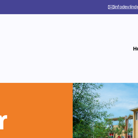
infodevlind
H
r