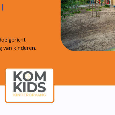
 |
doelgericht
g van kinderen.