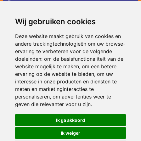
36
infodevlinder@siko.nl
Wij gebruiken cookies
ONDERDEEL VAN
Deze website maakt gebruik van cookies en
andere trackingtechnologieën om uw browse-
ervaring te verbeteren voor de volgende
doeleinden:
om de basisfunctionaliteit van de
website mogelijk te maken
,
om een betere
ervaring op de website te bieden
,
om uw
interesse in onze producten en diensten te
© 2026 De Vlinder | Alle rechten voorbehouden
meten en marketinginteracties te
personaliseren
,
om advertenties weer te
Privacy policy
|
Disclaimer
|
Klachtenregeling
|
RSIN en Anbi
|
Cookie
voorkeuren
geven die relevanter voor u zijn
.
Crealisatie
The MindOffice
Ik ga akkoord
Ik weiger