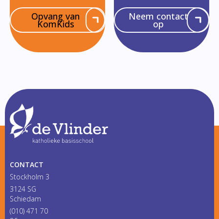
Opvang van
Neem contact
KomKids
op
CONTACT
Stockholm 3
3124 SG
Schiedam
(010) 471 70