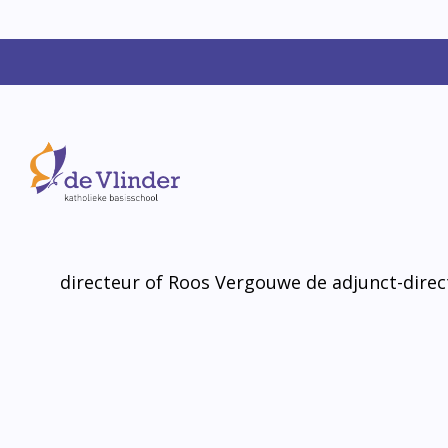
U bent natuurlijk van harte welkom om nad
kennis te maken. We maken graag een afspr
tijd om u te informeren. Middels een rondlei
kindcentrum, proeft u de sfeer en ziet u hoe
zorg en opvang, integraal vormgeven.
Belt u met 010 4717036 en vraag naar Marc 
directeur of Roos Vergouwe de adjunct-direc