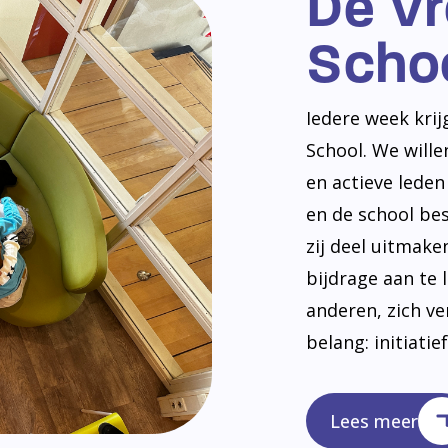
De V
Scho
Iedere week kri
School. We will
en actieve lede
en de school be
zij deel uitmak
bijdrage aan te 
anderen, zich v
belang: initiatie
Lees meer