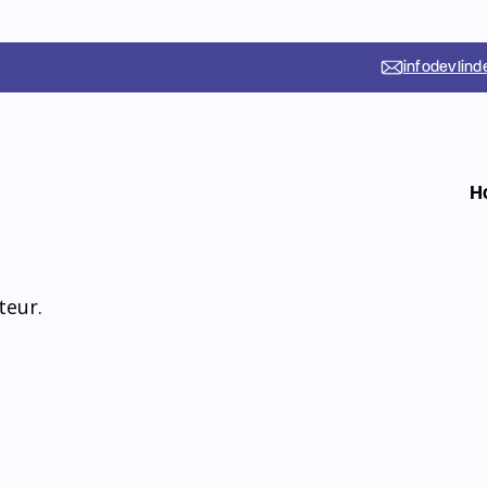
er met ons
aak en nemen de
ding door het
 we onderwijs,
de Lange de
teur.