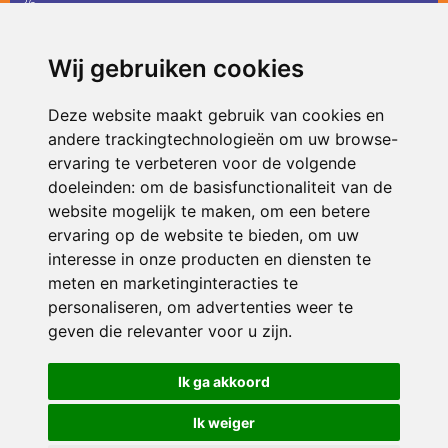
36
infodevlinder@siko.nl
Wij gebruiken cookies
ONDERDEEL VAN
Deze website maakt gebruik van cookies en
andere trackingtechnologieën om uw browse-
ervaring te verbeteren voor de volgende
doeleinden:
om de basisfunctionaliteit van de
website mogelijk te maken
,
om een betere
ervaring op de website te bieden
,
om uw
interesse in onze producten en diensten te
© 2026 De Vlinder | Alle rechten voorbehouden
meten en marketinginteracties te
personaliseren
,
om advertenties weer te
Privacy policy
|
Disclaimer
|
Klachtenregeling
|
RSIN en Anbi
|
Cookie
voorkeuren
geven die relevanter voor u zijn
.
Crealisatie
The MindOffice
Ik ga akkoord
Ik weiger