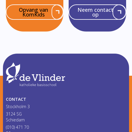
Opvang van
Neem contact
KomKids
op
CONTACT
Stockholm 3
3124 SG
Schiedam
(010) 471 70