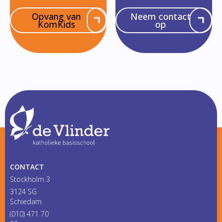
Opvang van
Neem contact
KomKids
op
CONTACT
Stockholm 3
3124 SG
Schiedam
(010) 471 70