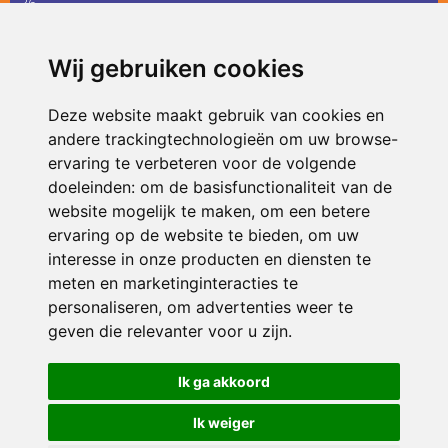
36
infodevlinder@siko.nl
Wij gebruiken cookies
ONDERDEEL VAN
Deze website maakt gebruik van cookies en
andere trackingtechnologieën om uw browse-
ervaring te verbeteren voor de volgende
doeleinden:
om de basisfunctionaliteit van de
website mogelijk te maken
,
om een betere
ervaring op de website te bieden
,
om uw
interesse in onze producten en diensten te
© 2026 De Vlinder | Alle rechten voorbehouden
meten en marketinginteracties te
personaliseren
,
om advertenties weer te
Privacy policy
|
Disclaimer
|
Klachtenregeling
|
RSIN en Anbi
|
Cookie
voorkeuren
geven die relevanter voor u zijn
.
Crealisatie
The MindOffice
Ik ga akkoord
Ik weiger