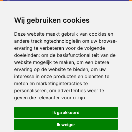
36
infodevlinder@siko.nl
Wij gebruiken cookies
ONDERDEEL VAN
Deze website maakt gebruik van cookies en
andere trackingtechnologieën om uw browse-
ervaring te verbeteren voor de volgende
doeleinden:
om de basisfunctionaliteit van de
website mogelijk te maken
,
om een betere
ervaring op de website te bieden
,
om uw
interesse in onze producten en diensten te
© 2026 De Vlinder | Alle rechten voorbehouden
meten en marketinginteracties te
personaliseren
,
om advertenties weer te
Privacy policy
|
Disclaimer
|
Klachtenregeling
|
RSIN en Anbi
|
Cookie
voorkeuren
geven die relevanter voor u zijn
.
Crealisatie
The MindOffice
Ik ga akkoord
Ik weiger