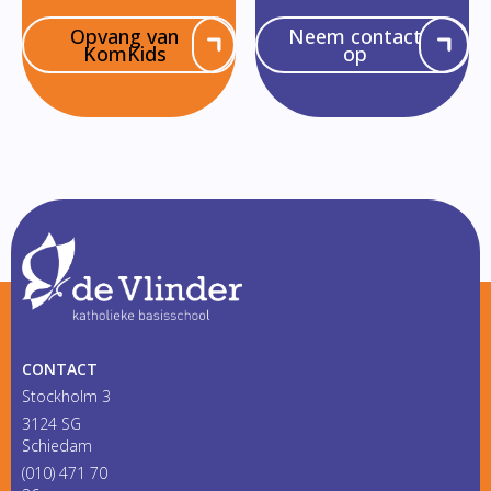
Opvang van
Neem contact
KomKids
op
CONTACT
Stockholm 3
3124 SG
Schiedam
(010) 471 70