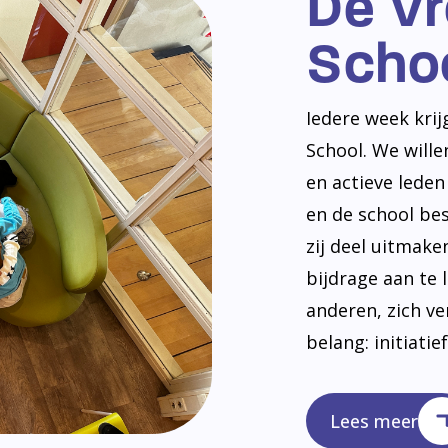
De V
Scho
Iedere week kri
School. We will
en actieve lede
en de school be
zij deel uitmak
bijdrage aan te 
anderen, zich v
belang: initiatie
Lees meer