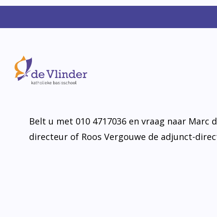
U bent natuurlijk van harte welkom om nad
kennis te maken. We maken graag een afspr
tijd om u te informeren. Middels een rondlei
kindcentrum, proeft u de sfeer en ziet u hoe
zorg en opvang, integraal vormgeven.
Belt u met 010 4717036 en vraag naar Marc 
directeur of Roos Vergouwe de adjunct-direc