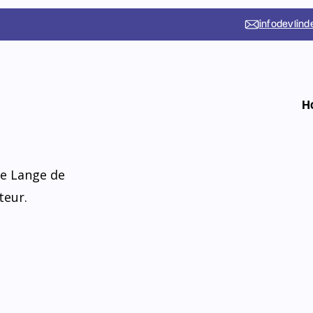
er met ons
aak en nemen de
ding door het
 we onderwijs,
de Lange de
teur.