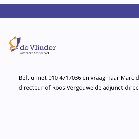
U bent natuurlijk van harte welkom om nad
kennis te maken. We maken graag een afspr
tijd om u te informeren. Middels een rondlei
kindcentrum, proeft u de sfeer en ziet u hoe
zorg en opvang, integraal vormgeven.
Belt u met 010 4717036 en vraag naar Marc 
directeur of Roos Vergouwe de adjunct-direc