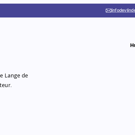
er met ons
aak en nemen de
ding door het
 we onderwijs,
de Lange de
teur.