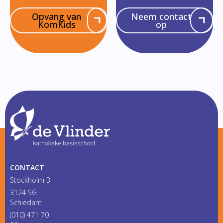
Opvang van
Neem contact
KomKids
op
CONTACT
Stockholm 3
3124 SG
Schiedam
(010) 471 70