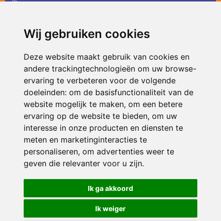
36
infodevlinder@siko.nl
Wij gebruiken cookies
ONDERDEEL VAN
Deze website maakt gebruik van cookies en
andere trackingtechnologieën om uw browse-
ervaring te verbeteren voor de volgende
doeleinden:
om de basisfunctionaliteit van de
website mogelijk te maken
,
om een betere
ervaring op de website te bieden
,
om uw
interesse in onze producten en diensten te
© 2026 De Vlinder | Alle rechten voorbehouden
meten en marketinginteracties te
personaliseren
,
om advertenties weer te
Privacy policy
|
Disclaimer
|
Klachtenregeling
|
RSIN en Anbi
|
Cookie
voorkeuren
geven die relevanter voor u zijn
.
Crealisatie
The MindOffice
Ik ga akkoord
Ik weiger