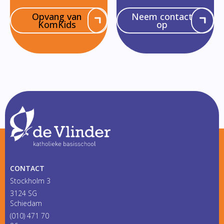
Opvang van
Neem contact
KomKids
op
CONTACT
Stockholm 3
3124 SG
Schiedam
(010) 471 70