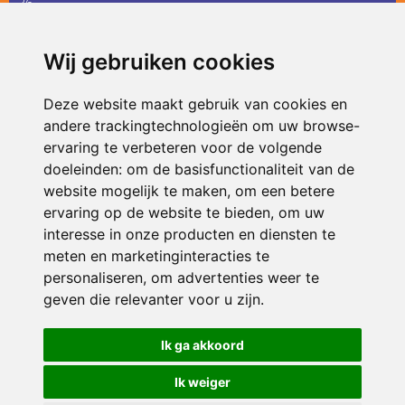
36
infodevlinder@siko.nl
Wij gebruiken cookies
ONDERDEEL VAN
Deze website maakt gebruik van cookies en
andere trackingtechnologieën om uw browse-
ervaring te verbeteren voor de volgende
doeleinden:
om de basisfunctionaliteit van de
website mogelijk te maken
,
om een betere
ervaring op de website te bieden
,
om uw
interesse in onze producten en diensten te
© 2026 De Vlinder | Alle rechten voorbehouden
meten en marketinginteracties te
personaliseren
,
om advertenties weer te
Privacy policy
|
Disclaimer
|
Klachtenregeling
|
RSIN en Anbi
|
Cookie
voorkeuren
geven die relevanter voor u zijn
.
Crealisatie
The MindOffice
Ik ga akkoord
Ik weiger