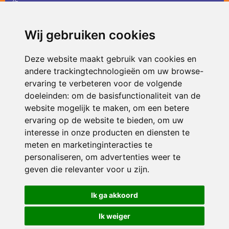
36
infodevlinder@siko.nl
Wij gebruiken cookies
ONDERDEEL VAN
Deze website maakt gebruik van cookies en
andere trackingtechnologieën om uw browse-
ervaring te verbeteren voor de volgende
doeleinden:
om de basisfunctionaliteit van de
website mogelijk te maken
,
om een betere
ervaring op de website te bieden
,
om uw
interesse in onze producten en diensten te
© 2026 De Vlinder | Alle rechten voorbehouden
meten en marketinginteracties te
personaliseren
,
om advertenties weer te
Privacy policy
|
Disclaimer
|
Klachtenregeling
|
RSIN en Anbi
|
Cookie
voorkeuren
geven die relevanter voor u zijn
.
Crealisatie
The MindOffice
Ik ga akkoord
Ik weiger