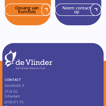
Opvang van
Neem contact
KomKids
op
CONTACT
Stockholm 3
3124 SG
Schiedam
(010) 471 70