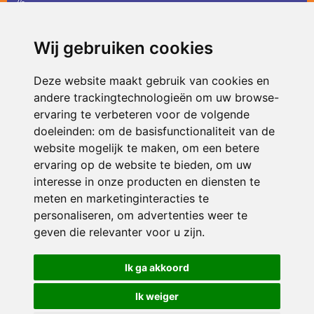
36
infodevlinder@siko.nl
Wij gebruiken cookies
ONDERDEEL VAN
Deze website maakt gebruik van cookies en
andere trackingtechnologieën om uw browse-
ervaring te verbeteren voor de volgende
doeleinden:
om de basisfunctionaliteit van de
website mogelijk te maken
,
om een betere
ervaring op de website te bieden
,
om uw
interesse in onze producten en diensten te
© 2026 De Vlinder | Alle rechten voorbehouden
meten en marketinginteracties te
personaliseren
,
om advertenties weer te
Privacy policy
|
Disclaimer
|
Klachtenregeling
|
RSIN en Anbi
|
Cookie
voorkeuren
geven die relevanter voor u zijn
.
Crealisatie
The MindOffice
Ik ga akkoord
Ik weiger