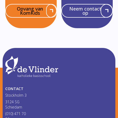
Opvang van
Neem contact
KomKids
op
CONTACT
Stockholm 3
3124 SG
Schiedam
(010) 471 70