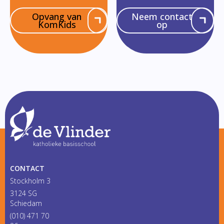
Opvang van
Neem contact
KomKids
op
CONTACT
Stockholm 3
3124 SG
Schiedam
(010) 471 70