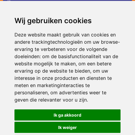
36
infodevlinder@siko.nl
Wij gebruiken cookies
ONDERDEEL VAN
Deze website maakt gebruik van cookies en
andere trackingtechnologieën om uw browse-
ervaring te verbeteren voor de volgende
doeleinden:
om de basisfunctionaliteit van de
website mogelijk te maken
,
om een betere
ervaring op de website te bieden
,
om uw
interesse in onze producten en diensten te
© 2026 De Vlinder | Alle rechten voorbehouden
meten en marketinginteracties te
personaliseren
,
om advertenties weer te
Privacy policy
|
Disclaimer
|
Klachtenregeling
|
RSIN en Anbi
|
Cookie
voorkeuren
geven die relevanter voor u zijn
.
Crealisatie
The MindOffice
Ik ga akkoord
Ik weiger