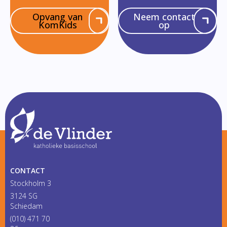
Opvang van
Neem contact
KomKids
op
CONTACT
Stockholm 3
3124 SG
Schiedam
(010) 471 70