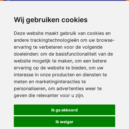
36
infodevlinder@siko.nl
Wij gebruiken cookies
ONDERDEEL VAN
Deze website maakt gebruik van cookies en
andere trackingtechnologieën om uw browse-
ervaring te verbeteren voor de volgende
doeleinden:
om de basisfunctionaliteit van de
website mogelijk te maken
,
om een betere
ervaring op de website te bieden
,
om uw
interesse in onze producten en diensten te
© 2026 De Vlinder | Alle rechten voorbehouden
meten en marketinginteracties te
personaliseren
,
om advertenties weer te
Privacy policy
|
Disclaimer
|
Klachtenregeling
|
RSIN en Anbi
|
Cookie
voorkeuren
geven die relevanter voor u zijn
.
Crealisatie
The MindOffice
Ik ga akkoord
Ik weiger