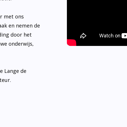
er met ons
aak en nemen de
ding door het
 we onderwijs,
de Lange de
teur.