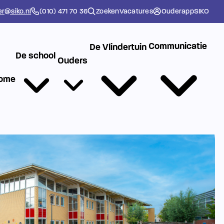
er@siko.nl
(010) 471 70 36
Zoeken
Vacatures
Ouderapp
SIKO
Communicatie
De Vlindertuin
De school
Ouders
ome