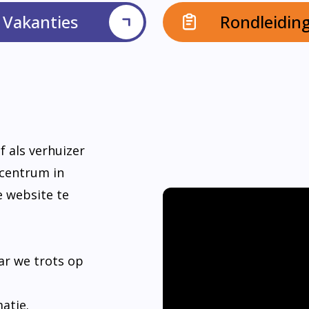
Vakanties
Rondleidin
f als verhuizer
dcentrum in
e website te
ar we trots op
matie.