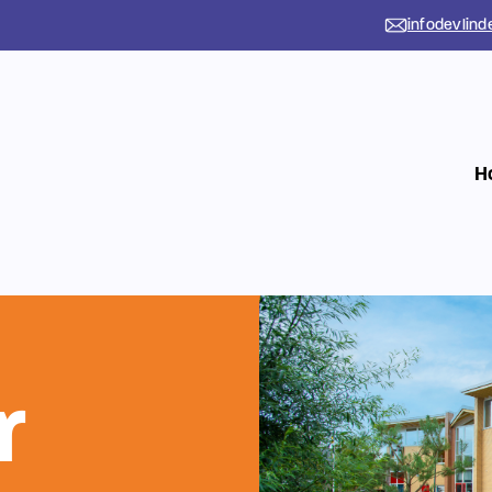
infodevlind
H
r