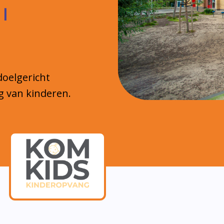
 |
doelgericht
g van kinderen.