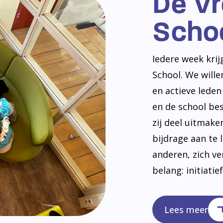
De V
Scho
Iedere week kri
School. We will
en actieve lede
en de school be
zij deel uitmak
bijdrage aan te 
anderen, zich v
belang: initiatie
Lees meer