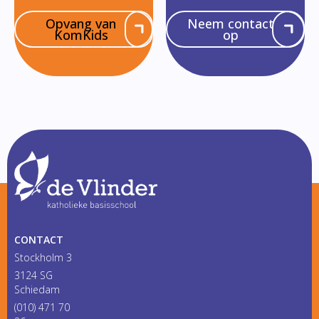
Opvang van
Neem contact
KomKids
op
CONTACT
Stockholm 3
3124 SG
Schiedam
(010) 471 70