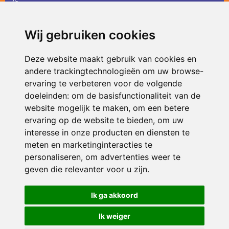
36
infodevlinder@siko.nl
Wij gebruiken cookies
ONDERDEEL VAN
Deze website maakt gebruik van cookies en
andere trackingtechnologieën om uw browse-
ervaring te verbeteren voor de volgende
doeleinden:
om de basisfunctionaliteit van de
website mogelijk te maken
,
om een betere
ervaring op de website te bieden
,
om uw
interesse in onze producten en diensten te
© 2026 De Vlinder | Alle rechten voorbehouden
meten en marketinginteracties te
personaliseren
,
om advertenties weer te
Privacy policy
|
Disclaimer
|
Klachtenregeling
|
RSIN en Anbi
|
Cookie
voorkeuren
geven die relevanter voor u zijn
.
Crealisatie
The MindOffice
Ik ga akkoord
Ik weiger