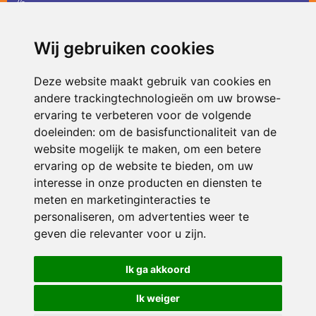
36
infodevlinder@siko.nl
Wij gebruiken cookies
ONDERDEEL VAN
Deze website maakt gebruik van cookies en
andere trackingtechnologieën om uw browse-
ervaring te verbeteren voor de volgende
doeleinden:
om de basisfunctionaliteit van de
website mogelijk te maken
,
om een betere
ervaring op de website te bieden
,
om uw
interesse in onze producten en diensten te
© 2026 De Vlinder | Alle rechten voorbehouden
meten en marketinginteracties te
personaliseren
,
om advertenties weer te
Privacy policy
|
Disclaimer
|
Klachtenregeling
|
RSIN en Anbi
|
Cookie
voorkeuren
geven die relevanter voor u zijn
.
Crealisatie
The MindOffice
Ik ga akkoord
Ik weiger