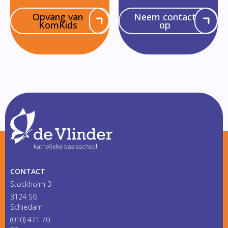
Opvang van
Neem contact
KomKids
op
CONTACT
Stockholm 3
3124 SG
Schiedam
(010) 471 70