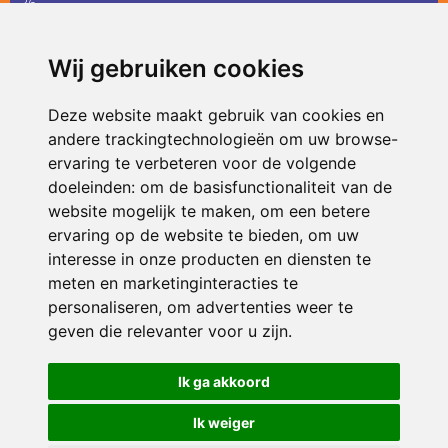
36
infodevlinder@siko.nl
Wij gebruiken cookies
ONDERDEEL VAN
Deze website maakt gebruik van cookies en
andere trackingtechnologieën om uw browse-
ervaring te verbeteren voor de volgende
doeleinden:
om de basisfunctionaliteit van de
website mogelijk te maken
,
om een betere
ervaring op de website te bieden
,
om uw
interesse in onze producten en diensten te
© 2026 De Vlinder | Alle rechten voorbehouden
meten en marketinginteracties te
personaliseren
,
om advertenties weer te
Privacy policy
|
Disclaimer
|
Klachtenregeling
|
RSIN en Anbi
|
Cookie
voorkeuren
geven die relevanter voor u zijn
.
Crealisatie
The MindOffice
Ik ga akkoord
Ik weiger