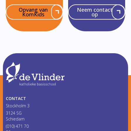
Opvang van
Neem contact
KomKids
op
CONTACT
Stockholm 3
3124 SG
Schiedam
(010) 471 70