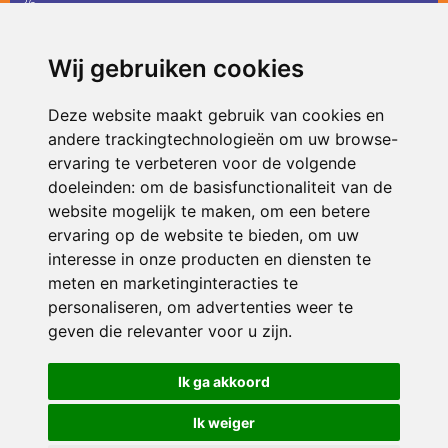
36
infodevlinder@siko.nl
Wij gebruiken cookies
ONDERDEEL VAN
Deze website maakt gebruik van cookies en
andere trackingtechnologieën om uw browse-
ervaring te verbeteren voor de volgende
doeleinden:
om de basisfunctionaliteit van de
website mogelijk te maken
,
om een betere
ervaring op de website te bieden
,
om uw
interesse in onze producten en diensten te
© 2026 De Vlinder | Alle rechten voorbehouden
meten en marketinginteracties te
personaliseren
,
om advertenties weer te
Privacy policy
|
Disclaimer
|
Klachtenregeling
|
RSIN en Anbi
|
Cookie
voorkeuren
geven die relevanter voor u zijn
.
Crealisatie
The MindOffice
Ik ga akkoord
Ik weiger