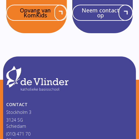
Opvang van
Neem contact
KomKids
op
CONTACT
Stockholm 3
3124 SG
Schiedam
(010) 471 70